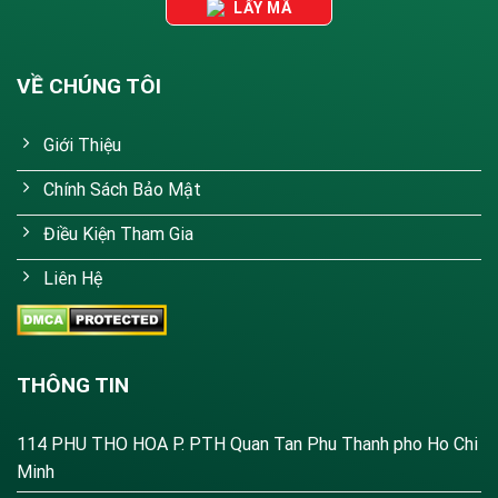
LẤY MÃ
VỀ CHÚNG TÔI
Giới Thiệu
Chính Sách Bảo Mật
Điều Kiện Tham Gia
Liên Hệ
THÔNG TIN
114 PHU THO HOA P. PTH Quan Tan Phu Thanh pho Ho Chi
Minh