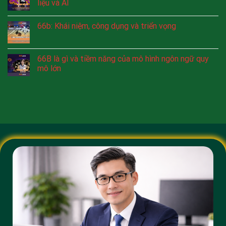
liệu và AI
66b: Khái niệm, công dụng và triển vọng
66B là gì và tiềm năng của mô hình ngôn ngữ quy
mô lớn