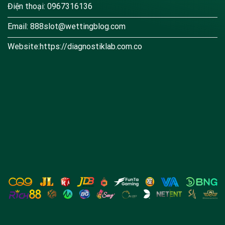
Điện thoại: 0967316136
Email:
888slot@wettingblog.com
Website:https://diagnostiklab.com.co