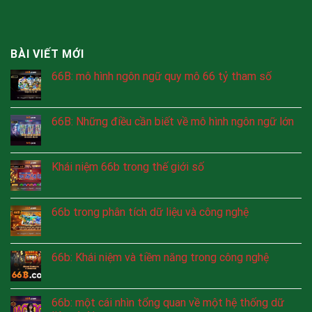
BÀI VIẾT MỚI
66B: mô hình ngôn ngữ quy mô 66 tỷ tham số
66B: Những điều cần biết về mô hình ngôn ngữ lớn
Khái niệm 66b trong thế giới số
66b trong phân tích dữ liệu và công nghệ
66b: Khái niệm và tiềm năng trong công nghệ
66b: một cái nhìn tổng quan về một hệ thống dữ