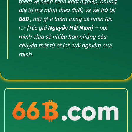
thêm về hành trình khởi nghiệp, những
giá trị mà mình theo đuổi, và vai trò tại
66B
, hãy ghé thăm trang cá nhân tại:
👉 [Tác giả
Nguyễn Hải Nam
] – nơi
mình chia sẻ nhiều hơn những câu
chuyện thật từ chính trải nghiệm của
mình.