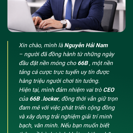
Xin chào, mình là
Nguyễn Hải Nam
– người đã đồng hành từ những ngày
đầu đặt nền móng cho
66B
, một nền
tảng cá cược trực tuyến uy tín được
hàng triệu người chơi tin tưởng.
Hiện tại, mình đảm nhiệm vai trò
CEO
của
66B .locker
, đồng thời vẫn giữ trọn
đam mê với việc phát triển cộng đồng
và xây dựng trải nghiệm giải trí minh
bạch, văn minh. Nếu bạn muốn biết