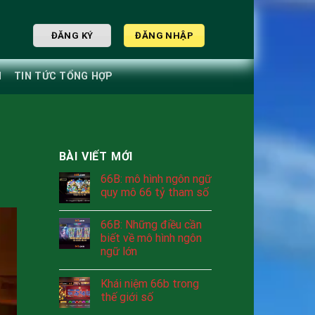
ĐĂNG KÝ
ĐĂNG NHẬP
I
TIN TỨC TỔNG HỢP
BÀI VIẾT MỚI
66B: mô hình ngôn ngữ
quy mô 66 tỷ tham số
66B: Những điều cần
biết về mô hình ngôn
ngữ lớn
Khái niệm 66b trong
thế giới số