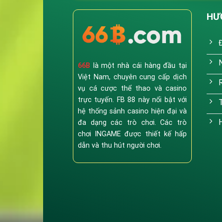
HƯ
66B
là một nhà cái hàng đầu tại
Việt Nam, chuyên cung cấp dịch
vụ cá cược thể thao và casino
trực tuyến. FB 88 này nổi bật với
hệ thống sảnh casino hiện đại và
đa dạng các trò chơi. Các trò
chơi INGAME được thiết kế hấp
dẫn và thu hút người chơi.