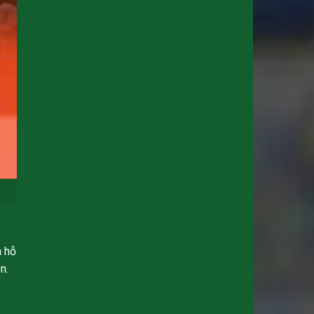
à hỗ
n.