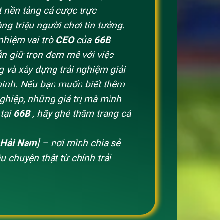
t nền tảng cá cược trực
ng triệu người chơi tin tưởng.
nhiệm vai trò
CEO
của
66B
ẫn giữ trọn đam mê với việc
g và xây dựng trải nghiệm giải
 minh. Nếu bạn muốn biết thêm
nghiệp, những giá trị mà mình
 tại
66B
, hãy ghé thăm trang cá
 Hải Nam
] – nơi mình chia sẻ
 chuyện thật từ chính trải