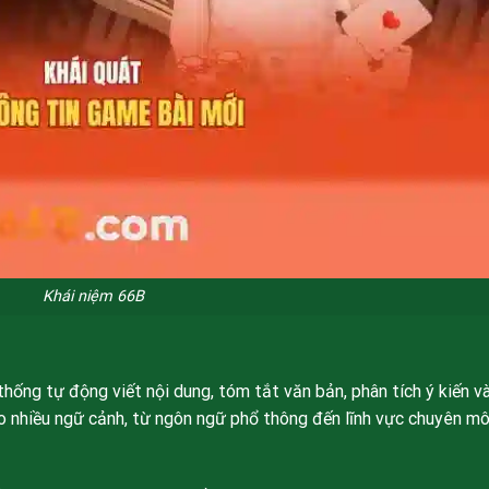
Khái niệm 66B
thống tự động viết nội dung, tóm tắt văn bản, phân tích ý kiến v
ho nhiều ngữ cảnh, từ ngôn ngữ phổ thông đến lĩnh vực chuyên mô