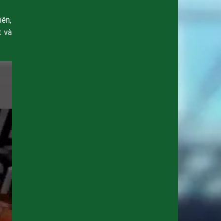
iên,
t và