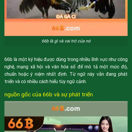
66b là gì và vai trò của nó
66b là một ký hiệu được dùng trong nhiều lĩnh vực như công
nghệ, mạng xã hội và văn hóa số để mô tả một mức độ,
chuẩn hoặc ý niệm nhất định. Từ ngữ này vẫn đang phát
triển và có nhiều cách hiểu tùy ngữ cảnh.
nguồn gốc của 66b và sự phát triển