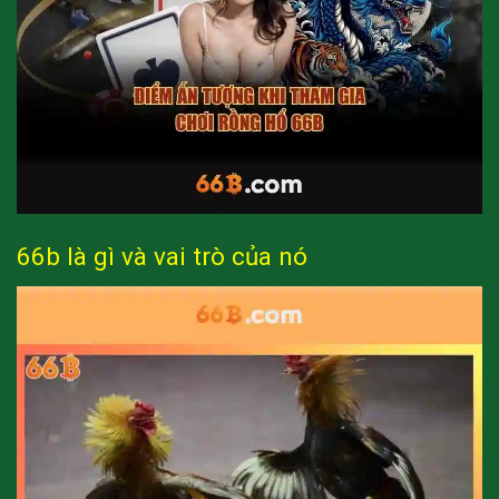
66b là gì và vai trò của nó