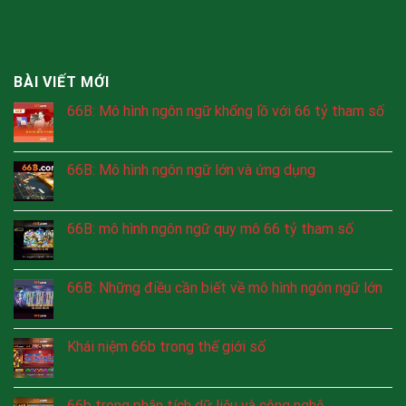
BÀI VIẾT MỚI
66B: Mô hình ngôn ngữ khổng lồ với 66 tỷ tham số
66B: Mô hình ngôn ngữ lớn và ứng dụng
66B: mô hình ngôn ngữ quy mô 66 tỷ tham số
66B: Những điều cần biết về mô hình ngôn ngữ lớn
Khái niệm 66b trong thế giới số
66b trong phân tích dữ liệu và công nghệ