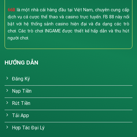
66B
là một nhà cái hàng đầu tại Việt Nam, chuyên cung cấp
dịch vụ cá cược thể thao và casino trực tuyến. FB 88 này nổi
bật với hệ thống sảnh casino hiện đại và đa dạng các trò
chơi. Các trò chơi INGAME được thiết kế hấp dẫn và thu hút
người chơi.
HƯỚNG DẪN
Đăng Ký
Nạp Tiền
Rút Tiền
Tải App
Hợp Tác Đại Lý