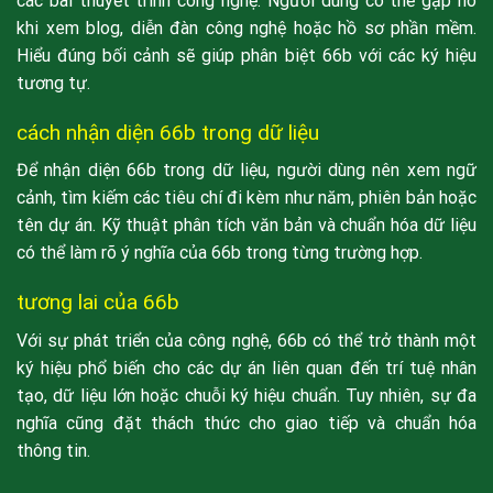
các bài thuyết trình công nghệ. Người dùng có thể gặp nó
khi xem blog, diễn đàn công nghệ hoặc hồ sơ phần mềm.
Hiểu đúng bối cảnh sẽ giúp phân biệt 66b với các ký hiệu
tương tự.
cách nhận diện 66b trong dữ liệu
Để nhận diện 66b trong dữ liệu, người dùng nên xem ngữ
cảnh, tìm kiếm các tiêu chí đi kèm như năm, phiên bản hoặc
tên dự án. Kỹ thuật phân tích văn bản và chuẩn hóa dữ liệu
có thể làm rõ ý nghĩa của 66b trong từng trường hợp.
tương lai của 66b
Với sự phát triển của công nghệ, 66b có thể trở thành một
ký hiệu phổ biến cho các dự án liên quan đến trí tuệ nhân
tạo, dữ liệu lớn hoặc chuỗi ký hiệu chuẩn. Tuy nhiên, sự đa
nghĩa cũng đặt thách thức cho giao tiếp và chuẩn hóa
thông tin.