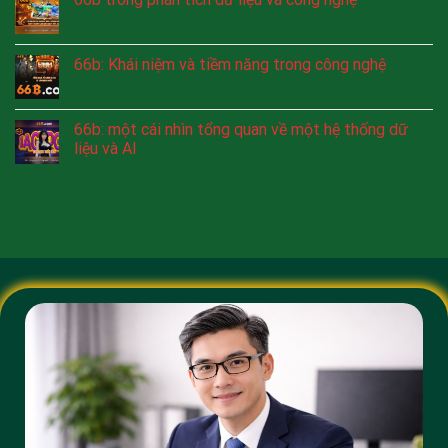
66b: Khái niệm và tiềm năng trong công nghệ
66b: một cái nhìn tổng quan về một hệ thống dữ
liệu và AI