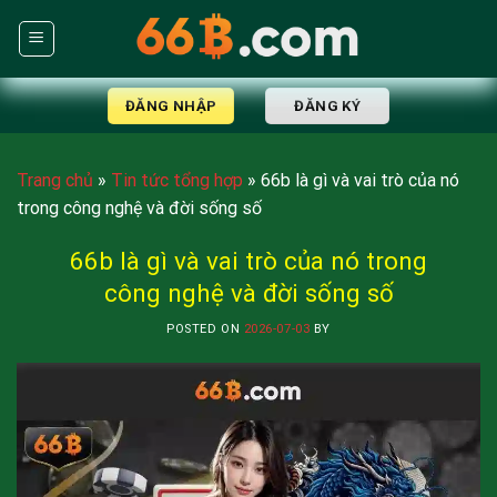
Skip
to
content
ĐĂNG NHẬP
ĐĂNG KÝ
Trang chủ
»
Tin tức tổng hợp
»
66b là gì và vai trò của nó
trong công nghệ và đời sống số
66b là gì và vai trò của nó trong
công nghệ và đời sống số
POSTED ON
2026-07-03
BY