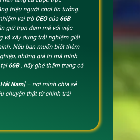
ng triệu người chơi tin tưởng.
nhiệm vai trò
CEO
của
66B
ẫn giữ trọn đam mê với việc
g và xây dựng trải nghiệm giải
 minh. Nếu bạn muốn biết thêm
nghiệp, những giá trị mà mình
 tại
66B
, hãy ghé thăm trang cá
 Hải Nam
] – nơi mình chia sẻ
 chuyện thật từ chính trải