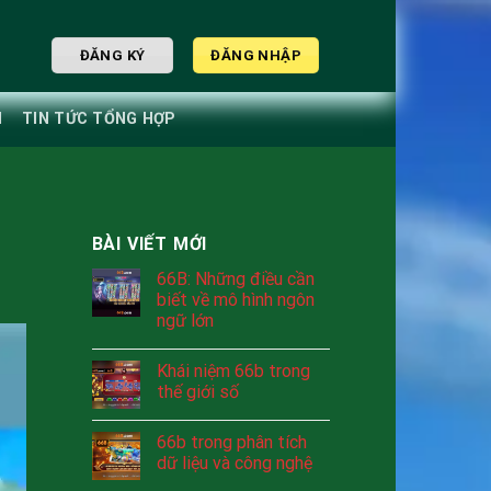
ĐĂNG KÝ
ĐĂNG NHẬP
I
TIN TỨC TỔNG HỢP
BÀI VIẾT MỚI
66B: Những điều cần
biết về mô hình ngôn
ngữ lớn
Khái niệm 66b trong
thế giới số
66b trong phân tích
dữ liệu và công nghệ