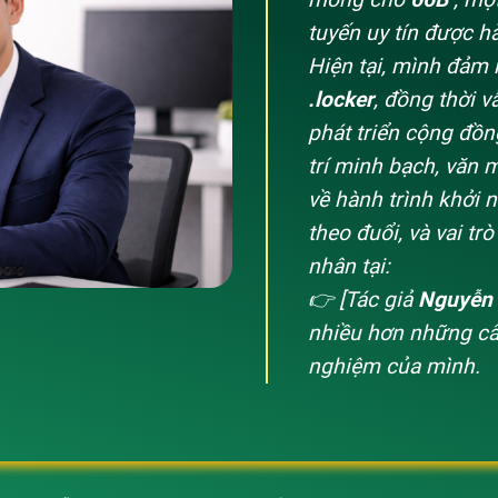
tuyến uy tín được hà
Hiện tại, mình đảm 
.locker
, đồng thời v
phát triển cộng đồn
trí minh bạch, văn
về hành trình khởi 
theo đuổi, và vai trò
nhân tại:
👉 [Tác giả
Nguyễn
nhiều hơn những câu
nghiệm của mình.