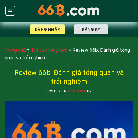
Skip
to
content
ĐĂNG NHẬP
ĐĂNG KÝ
Trang chủ
»
Tin tức tổng hợp
»
Review 66b: Đánh giá tổng
quan và trải nghiệm
Review 66b: Đánh giá tổng quan và
trải nghiệm
POSTED ON
2026-03-18
BY