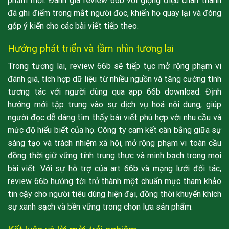
phẩm mới. Đánh giá review 66b với giọng điệu chân thành
đã ghi điểm trong mắt người đọc, khiến họ quay lại và đóng
góp ý kiến cho các bài viết tiếp theo.
Hướng phát triển và tầm nhìn tương lai
Trong tương lai, review 66b sẽ tiếp tục mở rộng phạm vi
đánh giá, tích hợp dữ liệu từ nhiều nguồn và tăng cường tính
tương tác với người dùng qua app 66b download. Định
hướng mới tập trung vào sự dịch vụ hoá nội dung, giúp
người đọc dễ dàng tìm thấy bài viết phù hợp với nhu cầu và
mức độ hiểu biết của họ. Công ty cam kết cân bằng giữa sự
sáng tạo và trách nhiệm xã hội, mở rộng phạm vi toàn cầu
đồng thời giữ vững tính trung thực và minh bạch trong mọi
bài viết. Với sự hỗ trợ của art 66b và mạng lưới đối tác,
review 66b hướng tới trở thành một chuẩn mực tham khảo
tin cậy cho người tiêu dùng hiện đại, đồng thời khuyến khích
sự xanh sạch và bền vững trong chọn lựa sản phẩm.