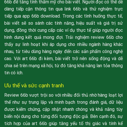
66b để tăng tính thẩm mỹ cho bài viết. Người đọc có thể dễ
dàng tiếp cận thông tin qua link 66b và thử nghiệm trực
tiếp qua app 66b download. Trong các tình huống thực tế,
bài viết sẽ so sánh các tính năng, hiệu suất và giá trị sử
dụng, đồng thời cung cấp các ví dụ thực tế giúp người đọc
hình dung kết quả mong đợi. Trải nghiệm review 66b cho
thấy sự linh hoạt khi áp dụng cho nhiều ngành hàng khác
nhau, từ tiêu dùng hàng ngày đến các sản phẩm công nghệ
cao. Với art 66b đi kèm, bài viết trở nên sống động và dễ
chia sẻ trên mạng xã hội, từ đó tăng khả năng lan tỏa thông
tin có ích.
Ưu thế và sức cạnh tranh
Review 66b vượt trội so với nhiều đối thủ nhờ hàng loạt lợi
thế như sự trung lập và minh bạch trong đánh giá, dữ liệu
được kiểm chứng, cập nhật nhanh chóng và khả năng tùy
biến nội dung cho từng đối tượng độc giả. Bên cạnh đó, sự
tích hợp của art 66b giúp tăng yếu tố thị giác và tính kể