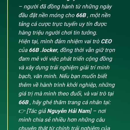
– người đã đồng hành từ những ngày
đầu đặt nền móng cho
66B
, một nền
tảng cá cược trực tuyến uy tín được
hàng triệu người chơi tin tưởng.
Hiện tại, mình đảm nhiệm vai trò
CEO
của
66B .locker
, đồng thời vẫn giữ trọn
đam mê với việc phát triển cộng đồng
và xây dựng trải nghiệm giải trí minh
bạch, văn minh. Nếu bạn muốn biết
thêm về hành trình khởi nghiệp, những
giá trị mà mình theo đuổi, và vai trò tại
66B
, hãy ghé thăm trang cá nhân tại:
👉 [Tác giả
Nguyễn Hải Nam
] – nơi
mình chia sẻ nhiều hơn những câu
chuyện thật từ chính trải nghiệm của