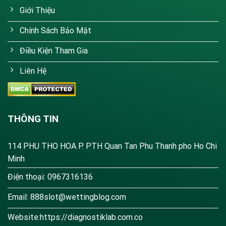
Giới Thiệu
Chính Sách Bảo Mật
Điều Kiện Tham Gia
Liên Hệ
THÔNG TIN
114 PHU THO HOA P. PTH Quan Tan Phu Thanh pho Ho Chi
Minh
Điện thoại: 0967316136
Email:
888slot@wettingblog.com
Website:https://diagnostiklab.com.co