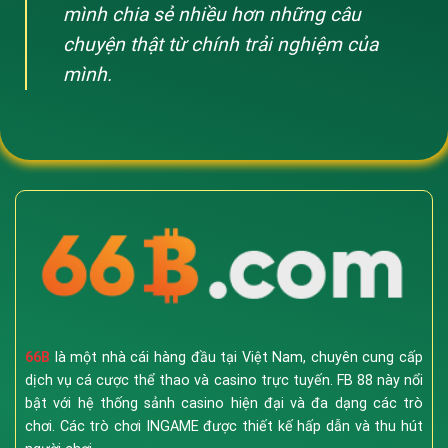
mình chia sẻ nhiều hơn những câu
chuyện thật từ chính trải nghiệm của
mình.
66B
là một nhà cái hàng đầu tại Việt Nam, chuyên cung cấp
dịch vụ cá cược thể thao và casino trực tuyến. FB 88 này nổi
bật với hệ thống sảnh casino hiện đại và đa dạng các trò
chơi. Các trò chơi INGAME được thiết kế hấp dẫn và thu hút