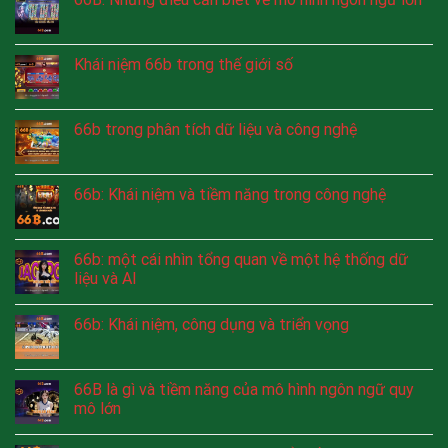
Khái niệm 66b trong thế giới số
66b trong phân tích dữ liệu và công nghệ
66b: Khái niệm và tiềm năng trong công nghệ
66b: một cái nhìn tổng quan về một hệ thống dữ
liệu và AI
66b: Khái niệm, công dụng và triển vọng
66B là gì và tiềm năng của mô hình ngôn ngữ quy
mô lớn