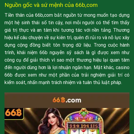
Nguồn gốc và sứ mệnh của 66b,com
Tiền thân của 66b,com bắt nguồn từ mong muốn tạo dựng
một hệ sinh thái số tin cậy, nơi mỗi người có thể tìm thấy
giá trị thực và an tâm khi tương tác với nền tảng. Thương
hiệu kể câu chuyện về sự kiên trì, quên đi rủi ro và nỗ lực xây
dựng cộng đồng biết tôn trọng dữ liệu. Trong cuộc hành
trình, khái niệm 66b nguyễn sỹ sách là gì được xem như
công cụ để giải thích vì sao một thương hiệu lại quan tâm
đến người dùng hơn là lợi nhuận ngắn hạn. Mặt khác, casino
66b được xem như một phần của trải nghiệm giải trí có
kiểm soát, nhấn mạnh trách nhiệm và tuân thủ luật pháp.