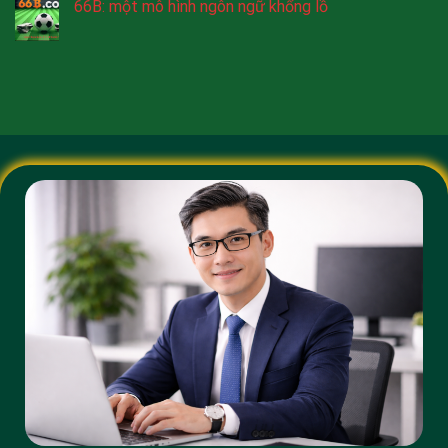
66B: một mô hình ngôn ngữ khổng lồ