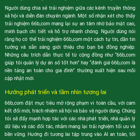
Người dùng chia sẻ trải nghiệm giữa các kênh truyền thông
xã hội và diễn đàn chuyên ngành. Một số nhận xét cho thấy
trải nghiệm 66b,com mang lại sự an tâm nhờ bảo mật cao,
minh bạch chi tiết và hỗ trợ nhanh chóng. Người dùng nói
rằng họ có thể trải nghiệm 66b,com một cách tự tin, dần tin
tưởng và sẵn sàng giới thiệu cho bạn bè đồng nghiệp.
Những câu trích dẫn thực tế từ cộng đồng như “66b,com
giúp tôi quản lý dự án số tốt hơn” hay “đánh giá 66b,com là
nền tảng an toàn cho gia đình” thường xuất hiện sau mỗi
cập nhật mới.
Hướng phát triển và tầm nhìn tương lai
66b,com đặt mục tiêu mở rộng phạm vi toàn cầu, với cam
kết đổi mới, trách nhiệm xã hội và bảo vệ người dùng. Chúng
tôi sẽ đẩy mạnh hợp tác với các nhà phát triển, nhà quản lý
dữ liệu và các đối tác, nhằm mang lại trải nghiệm tối ưu và
bền vững. Hướng đi tương lai tập trung vào AI an toàn, tối