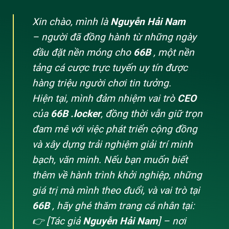
Xin chào, mình là
Nguyễn Hải Nam
– người đã đồng hành từ những ngày
đầu đặt nền móng cho
66B
, một nền
tảng cá cược trực tuyến uy tín được
hàng triệu người chơi tin tưởng.
Hiện tại, mình đảm nhiệm vai trò
CEO
của
66B .locker
, đồng thời vẫn giữ trọn
đam mê với việc phát triển cộng đồng
và xây dựng trải nghiệm giải trí minh
bạch, văn minh. Nếu bạn muốn biết
thêm về hành trình khởi nghiệp, những
giá trị mà mình theo đuổi, và vai trò tại
66B
, hãy ghé thăm trang cá nhân tại:
👉 [Tác giả
Nguyễn Hải Nam
] – nơi