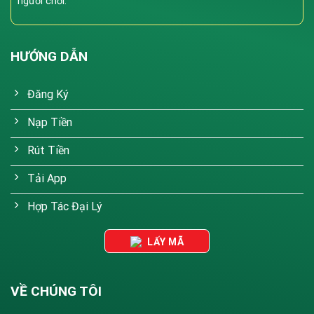
người chơi.
HƯỚNG DẪN
Đăng Ký
Nạp Tiền
Rút Tiền
Tải App
Hợp Tác Đại Lý
LẤY MÃ
VỀ CHÚNG TÔI