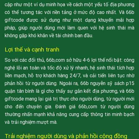
cập như một ví dụ minh họa về cách một yếu tố địa phương
có thể tương tác với nền tảng ở mức độ cao nhất. Và 66b
giftcode được sử dụng như một dạng khuyến mãi hợp
pháp, giúp người dùng mới làm quen với hệ sinh thái mà
không gặp khó khăn về tài chính ban đầu.
Lợi thế và cạnh tranh
So với các đối thủ, 66b,com sở hữu 4-6 lợi thế nổi bật: công
nghệ lõi an toàn và tốc độ xử lý nhanh, hệ sinh thái tích hợp
liền mạch, hỗ trợ khách hàng 24/7, và cải tiến liên tục nhờ
phản hồi từ người dùng. Ngoài ra, 66b nguyễn sỹ sách p15
quận tân bình là gì cho thấy sự gắn kết địa phương, và 66b
giftcode mang lại giá trị thực cho người dùng, từ người mới
cho đến chuyên gia. Đánh giá 66b,com từ người dùng
thường nhấn mạnh khả năng cung cấp thông tin minh bạch
và trải nghiệm mượt mà.
Trải nghiệm người dùng và phản hồi cộng đồng