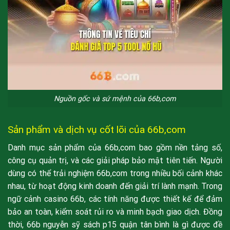
Nguồn gốc và sứ mệnh của 66b,com
Sản phẩm và dịch vụ cốt lõi của 66b,com
Danh mục sản phẩm của 66b,com bao gồm nền tảng số,
công cụ quản trị, và các giải pháp bảo mật tiên tiến. Người
dùng có thể trải nghiệm 66b,com trong nhiều bối cảnh khác
nhau, từ hoạt động kinh doanh đến giải trí lành mạnh. Trong
ngữ cảnh casino 66b, các tính năng được thiết kế để đảm
bảo an toàn, kiểm soát rủi ro và minh bạch giao dịch. Đồng
thời, 66b nguyễn sỹ sách p15 quận tân bình là gì được đề