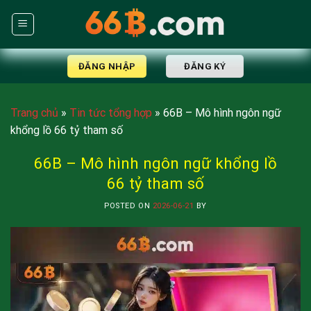
Skip
to
content
ĐĂNG NHẬP
ĐĂNG KÝ
Trang chủ
»
Tin tức tổng hợp
»
66B – Mô hình ngôn ngữ
khổng lồ 66 tỷ tham số
66B – Mô hình ngôn ngữ khổng lồ
66 tỷ tham số
POSTED ON
2026-06-21
BY