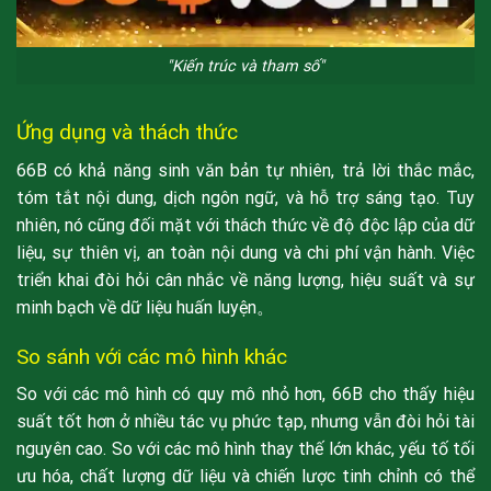
"Kiến trúc và tham số"
Ứng dụng và thách thức
66B có khả năng sinh văn bản tự nhiên, trả lời thắc mắc,
tóm tắt nội dung, dịch ngôn ngữ, và hỗ trợ sáng tạo. Tuy
nhiên, nó cũng đối mặt với thách thức về độ độc lập của dữ
liệu, sự thiên vị, an toàn nội dung và chi phí vận hành. Việc
triển khai đòi hỏi cân nhắc về năng lượng, hiệu suất và sự
minh bạch về dữ liệu huấn luyện。
So sánh với các mô hình khác
So với các mô hình có quy mô nhỏ hơn, 66B cho thấy hiệu
suất tốt hơn ở nhiều tác vụ phức tạp, nhưng vẫn đòi hỏi tài
nguyên cao. So với các mô hình thay thế lớn khác, yếu tố tối
ưu hóa, chất lượng dữ liệu và chiến lược tinh chỉnh có thể