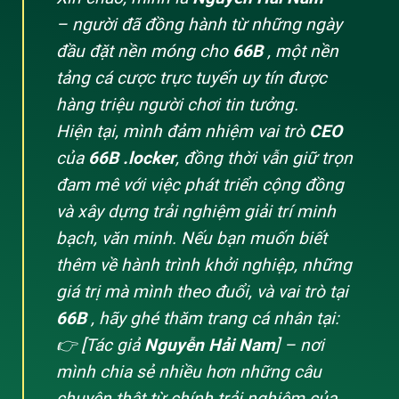
– người đã đồng hành từ những ngày
đầu đặt nền móng cho
66B
, một nền
tảng cá cược trực tuyến uy tín được
hàng triệu người chơi tin tưởng.
Hiện tại, mình đảm nhiệm vai trò
CEO
của
66B .locker
, đồng thời vẫn giữ trọn
đam mê với việc phát triển cộng đồng
và xây dựng trải nghiệm giải trí minh
bạch, văn minh. Nếu bạn muốn biết
thêm về hành trình khởi nghiệp, những
giá trị mà mình theo đuổi, và vai trò tại
66B
, hãy ghé thăm trang cá nhân tại:
👉 [Tác giả
Nguyễn Hải Nam
] – nơi
mình chia sẻ nhiều hơn những câu
chuyện thật từ chính trải nghiệm của