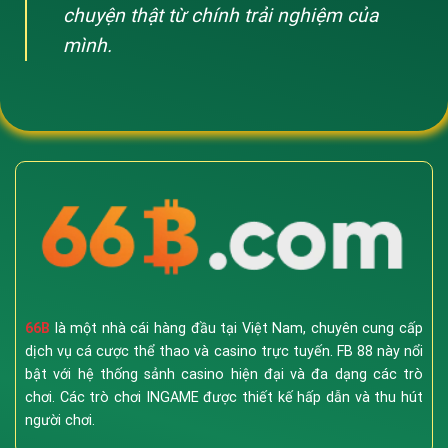
chuyện thật từ chính trải nghiệm của
mình.
66B
là một nhà cái hàng đầu tại Việt Nam, chuyên cung cấp
dịch vụ cá cược thể thao và casino trực tuyến. FB 88 này nổi
bật với hệ thống sảnh casino hiện đại và đa dạng các trò
chơi. Các trò chơi INGAME được thiết kế hấp dẫn và thu hút
người chơi.