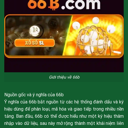
Giới thiệu về 66b
Nguồn gốc và ý nghĩa của 66b
Ý nghĩa của 66b bắt nguồn từ các hệ thống đánh dấu và ký
hiệu dùng để phân loại, mã hóa và giao tiếp trong nhiều nền
tảng. Ban đầu, 66b có thể được hiểu như một ký hiệu thâm
nhập vào dữ liệu, sau này mở rộng thành một khái niệm liên