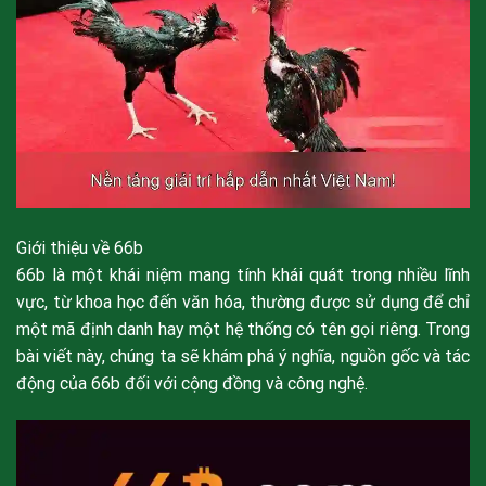
Giới thiệu về 66b
66b là một khái niệm mang tính khái quát trong nhiều lĩnh
vực, từ khoa học đến văn hóa, thường được sử dụng để chỉ
một mã định danh hay một hệ thống có tên gọi riêng. Trong
bài viết này, chúng ta sẽ khám phá ý nghĩa, nguồn gốc và tác
động của 66b đối với cộng đồng và công nghệ.