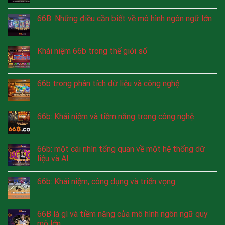
66B: Những điều cần biết về mô hình ngôn ngữ lớn
Khái niệm 66b trong thế giới số
66b trong phân tích dữ liệu và công nghệ
66b: Khái niệm và tiềm năng trong công nghệ
66b: một cái nhìn tổng quan về một hệ thống dữ
liệu và AI
66b: Khái niệm, công dụng và triển vọng
66B là gì và tiềm năng của mô hình ngôn ngữ quy
mô lớn